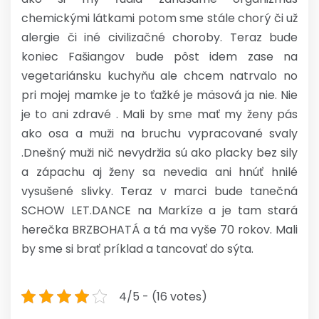
chemickými látkami potom sme stále chorý či už
alergie či iné civilizačné choroby. Teraz bude
koniec Fašiangov bude pôst idem zase na
vegetariánsku kuchyňu ale chcem natrvalo no
pri mojej mamke je to ťažké je mäsová ja nie. Nie
je to ani zdravé . Mali by sme mať my ženy pás
ako osa a muži na bruchu vypracované svaly
.Dnešný muži nič nevydržia sú ako placky bez sily
a zápachu aj ženy sa nevedia ani hnúť hnilé
vysušené slivky. Teraz v marci bude tanečná
SCHOW LET.DANCE na Markíze a je tam stará
herečka BRZBOHATÁ a tá ma vyše 70 rokov. Mali
by sme si brať príklad a tancovať do sýta.
4/5 - (16 votes)