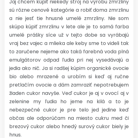
Jaj chcem kúpiť niekedy stroj na výrobu zmrzliny
sú rôzne cenové kategórie a robiť doma zmrzlinu
a nie jesť tie hnusné umelé zmrzliny. Nie som
skúpa kúpiť zmrzlinu v lete ale je to samá farba
umelé prášky síce už v tejto dobe sa vyrábajú
vraj bez vajec a mlieka ale keby sme to videli tak
to zaručene nejeme ako taká farebná voda plná
emulgátorov odpad ľudia pri nej vysedávajú a
jedia ako nič. Ja si radšej kúpim organické ovocie
bio alebo mrazené a urobím si keď aj ručne
pretlačím ovocie a dám zamraziť nepotrebujem
žiaden cukor navyše. Veď cukor je aj v ovocí aj v
zelenine my ľudia ho jeme na kilá a to je
nebezpečné cukor je pre telo jed jedine keď
občas ale odporúčam na miesto cukru med či
brezový cukor alebo hnedý surový cukor biely je
hnus.