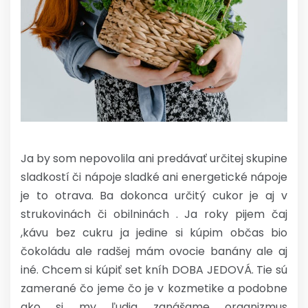
Ja by som nepovolila ani predávať určitej skupine
sladkostí či nápoje sladké ani energetické nápoje
je to otrava. Ba dokonca určitý cukor je aj v
strukovinách či obilninách . Ja roky pijem čaj
,kávu bez cukru ja jedine si kúpim občas bio
čokoládu ale radšej mám ovocie banány ale aj
iné. Chcem si kúpiť set kníh DOBA JEDOVÁ. Tie sú
zamerané čo jeme čo je v kozmetike a podobne
ako si my ľudia zanášame organizmus