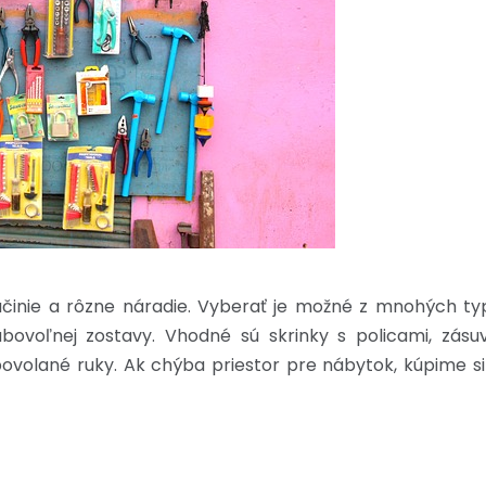
áčinie a rôzne náradie. Vyberať je možné z mnohých typ
bovoľnej zostavy. Vhodné sú skrinky s policami, zás
povolané ruky. Ak chýba priestor pre nábytok, kúpime si 