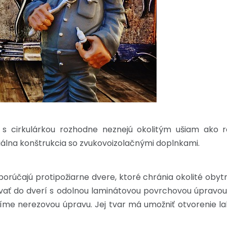
 s cirkulárkou rozhodne neznejú okolitým ušiam ako 
iálna konštrukcia so zvukovoizolačnými doplnkami.
dporúčajú protipožiarne dvere, ktoré chránia okolité oby
tovať do dverí s odolnou laminátovou povrchovou úpravou
volíme nerezovou úpravu. Jej tvar má umožniť otvorenie 