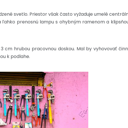
zené svetlo. Priestor však často vyžaduje umelé centrál
 ľahko prenosnú lampu s ohybným ramenom a klipsňou 
ň 3 cm hrubou pracovnou doskou. Mal by vyhovovať činno
iou k podlahe.