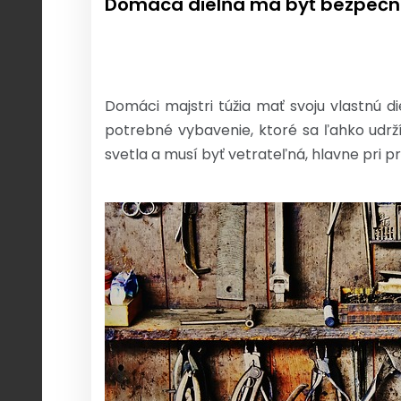
Domáca dielňa má byť bezpečn
Domáci majstri túžia mať svoju vlastnú 
potrebné vybavenie, ktoré sa ľahko udrží
svetla a musí byť vetrateľná, hlavne pri 