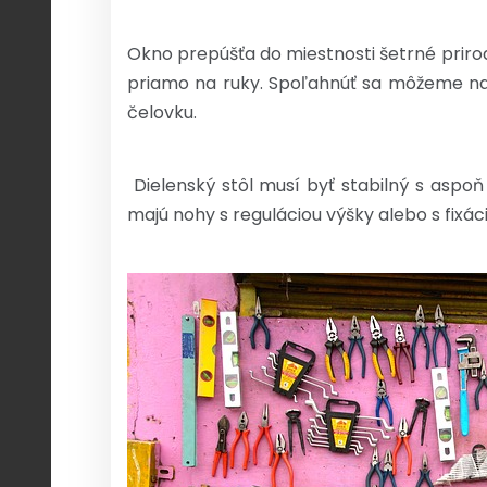
Okno prepúšťa do miestnosti šetrné prirod
priamo na ruky. Spoľahnúť sa môžeme na
čelovku.
Dielenský stôl musí byť stabilný s aspo
majú nohy s reguláciou výšky alebo s fixác