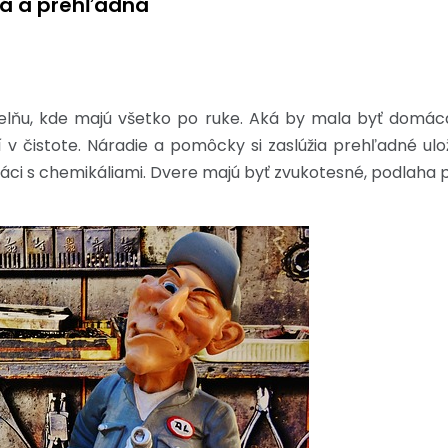
á a prehľadná
dielňu, kde majú všetko po ruke. Aká by mala byť dom
 v čistote. Náradie a pomôcky si zaslúžia prehľadné ulo
práci s chemikáliami. Dvere majú byť zvukotesné, podlaha