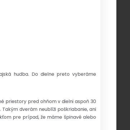
rajská hudba. Do dielne preto vyberáme
tné priestory pred ohňom v dielni aspoň 30
. Takým dverám neublíži poškriabanie, ani
lakťom pre prípad, že máme špinavé alebo