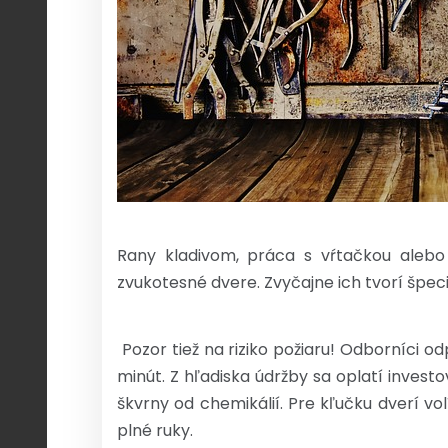
Rany kladivom, práca s vŕtačkou alebo
zvukotesné dvere. Zvyčajne ich tvorí špec
Pozor tiež na riziko požiaru! Odborníci o
minút. Z hľadiska údržby sa oplatí inves
škvrny od chemikálií. Pre kľučku dverí 
plné ruky.