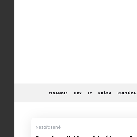
Skip
to
content
FINANCIE
HRY
IT
KRÁSA
KULTÚRA
Nezařazené