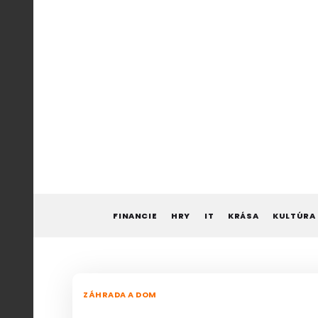
Skip
to
content
FINANCIE
HRY
IT
KRÁSA
KULTÚRA
ZÁHRADA A DOM