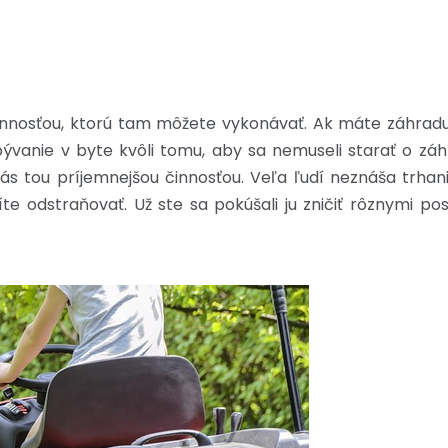
innosťou, ktorú tam môžete vykonávať. Ak máte záhradu,
bývanie v byte kvôli tomu, aby sa nemuseli starať o záh
 vás tou príjemnejšou činnosťou. Veľa ľudí neznáša trha
íte odstraňovať. Už ste sa pokúšali ju zničiť rôznymi p