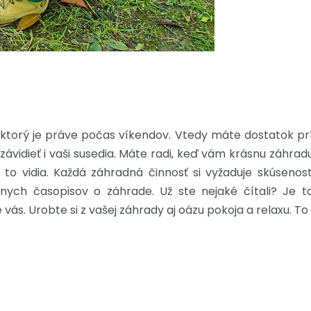
, ktorý je práve počas víkendov. Vtedy máte dostatok prí
vidieť i vaši susedia. Máte radi, keď vám krásnu záhradu 
 to vidia. Každá záhradná činnosť si vyžaduje skúsenos
nych časopisov o záhrade. Už ste nejaké čítali? Je t
e vás. Urobte si z vašej záhrady aj oázu pokoja a relaxu. 