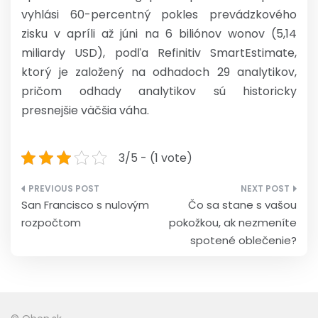
vyhlási 60-percentný pokles prevádzkového
zisku v apríli až júni na 6 biliónov wonov (5,14
miliardy USD), podľa Refinitiv SmartEstimate,
ktorý je založený na odhadoch 29 analytikov,
pričom odhady analytikov sú historicky
presnejšie väčšia váha.
3/5 - (1 vote)
Navigace
San Francisco s nulovým
Čo sa stane s vašou
pro
rozpočtom
pokožkou, ak nezmeníte
příspěvek
spotené oblečenie?