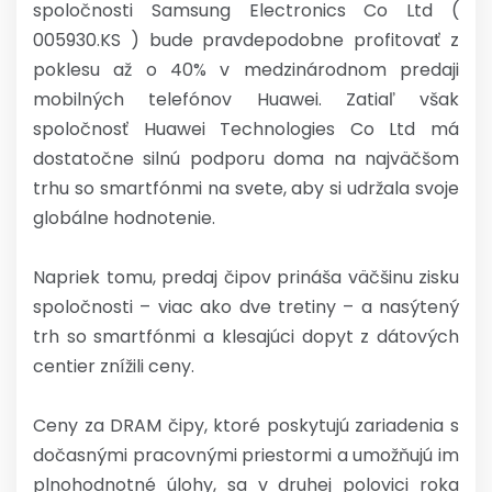
spoločnosti Samsung Electronics Co Ltd (
005930.KS ) bude pravdepodobne profitovať z
poklesu až o 40% v medzinárodnom predaji
mobilných telefónov Huawei. Zatiaľ však
spoločnosť Huawei Technologies Co Ltd má
dostatočne silnú podporu doma na najväčšom
trhu so smartfónmi na svete, aby si udržala svoje
globálne hodnotenie.
Napriek tomu, predaj čipov prináša väčšinu zisku
spoločnosti – viac ako dve tretiny – a nasýtený
trh so smartfónmi a klesajúci dopyt z dátových
centier znížili ceny.
Ceny za DRAM čipy, ktoré poskytujú zariadenia s
dočasnými pracovnými priestormi a umožňujú im
plnohodnotné úlohy, sa v druhej polovici roka