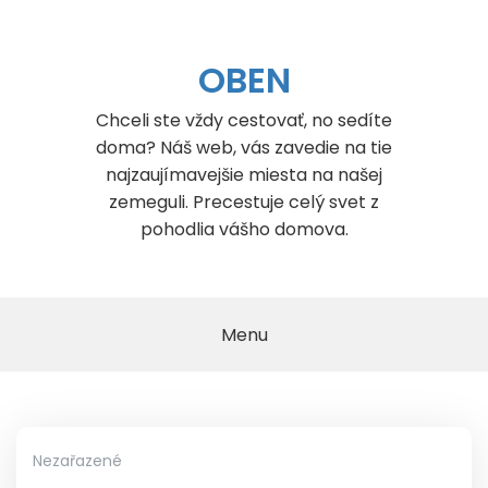
Skip
to
content
OBEN
Chceli ste vždy cestovať, no sedíte
doma? Náš web, vás zavedie na tie
najzaujímavejšie miesta na našej
zemeguli. Precestuje celý svet z
pohodlia vášho domova.
Menu
Nezařazené