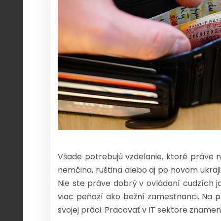
Všade potrebujú vzdelanie, ktoré práve n
nemčina, ruština alebo aj po novom ukraji
Nie ste práve dobrý v ovládaní cudzích j
viac peňazí ako bežní zamestnanci. Na pr
svojej práci. Pracovať v IT sektore zna