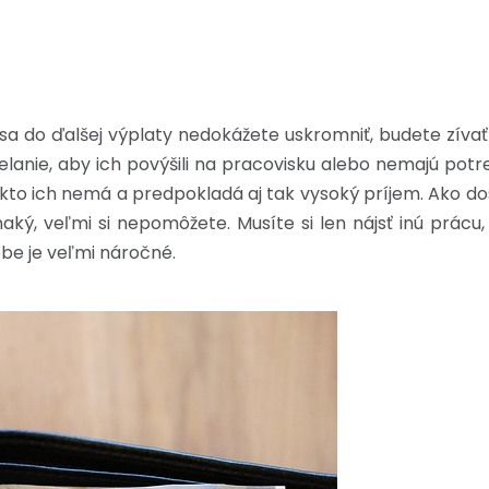
sa do ďalšej výplaty nedokážete uskromniť, budete zív
lanie, aby ich povýšili na pracovisku alebo nemajú potre
kto ich nemá a predpokladá aj tak vysoký príjem. Ako dos
aký, veľmi si nepomôžete. Musíte si len nájsť inú prácu
obe je veľmi náročné.