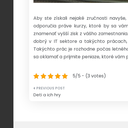
Aby ste získali nejaké zručnosti navyše
odporučia práve kurzy, ktoré by sa vám
znamenať vyšší zisk z vášho zamestnania.
dobrý v IT sektore a takýchto prácach,
Takýchto prác je rozhodne počas letného
sa oklamať a prijmite peniaze, ktoré vám 
5/5 - (3 votes)
Navigace
Deti a ich hry
pro
příspěvek