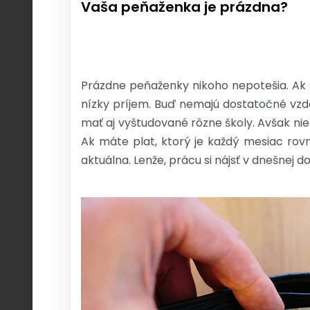
Vaša peňaženka je prázdna?
Prázdne peňaženky nikoho nepotešia. Ak 
nízky príjem. Buď nemajú dostatočné vzde
mať aj vyštudované rôzne školy. Avšak nie
Ak máte plat, ktorý je každý mesiac rovn
aktuálna. Lenže, prácu si nájsť v dnešnej d