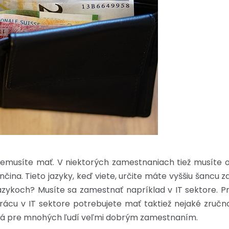
emusíte mať. V niektorých zamestnaniach tiež musíte ovlá
nčina. Tieto jazyky, keď viete, určite máte vyššiu šancu 
azykoch? Musíte sa zamestnať napríklad v IT sektore. P
ácu v IT sektore potrebujete mať taktiež nejaké zručnost
mená pre mnohých ľudí veľmi dobrým zamestnaním.