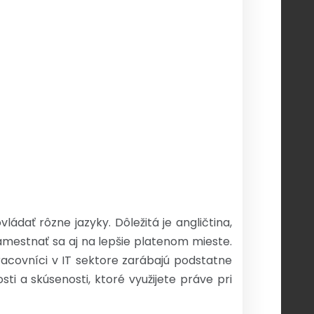
dať rôzne jazyky. Dôležitá je angličtina,
zamestnať sa aj na lepšie platenom mieste.
racovníci v IT sektore zarábajú podstatne
i a skúsenosti, ktoré využijete práve pri