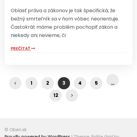
Oblasť práva a zákonov je tak špecifická, že
bežný smrteľník sa v ňom vôbec neorientuje.
Častokrát máme problém pochopiť zákon a
niekedy ani nevieme, či
PREČÍTAŤ
1
2
3
4
5
…
12
© Oben.sk
Proudly powered by WordPress
|
Theme: Polite Grid by