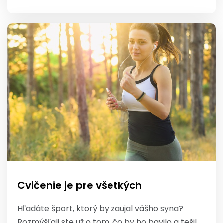
Cvičenie je pre všetkých
Hľadáte šport, ktorý by zaujal vášho syna?
Rozmýšľali ste už o tom, čo by ho bavilo a tešil